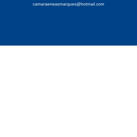
camaraeneasmarques@hotmail.com
Desenvolvido por
Atualizado Quarta-feira, 27 de Novembro de 2024 às 15:40:19